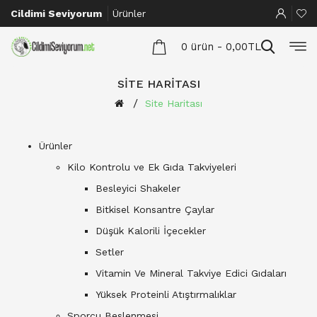
Cildimi Seviyorum
Ürünler
0 ürün - 0,00TL
SITE HARITASI
Site Haritası
Ürünler
Kilo Kontrolu ve Ek Gıda Takviyeleri
Besleyici Shakeler
Bitkisel Konsantre Çaylar
Düşük Kalorili İçecekler
Setler
Vitamin Ve Mineral Takviye Edici Gıdaları
Yüksek Proteinli Atıştırmalıklar
Sporcu Beslenmesi