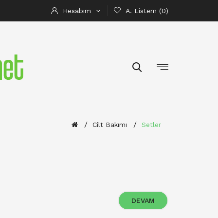
Hesabım
A. Listem (0)
Cilt Bakımı
Setler
DEVAM