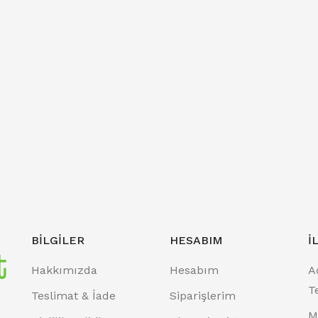
BILGILER
HESABIM
İ
Hakkımızda
Hesabım
A
T
Teslimat & İade
Siparişlerim
M