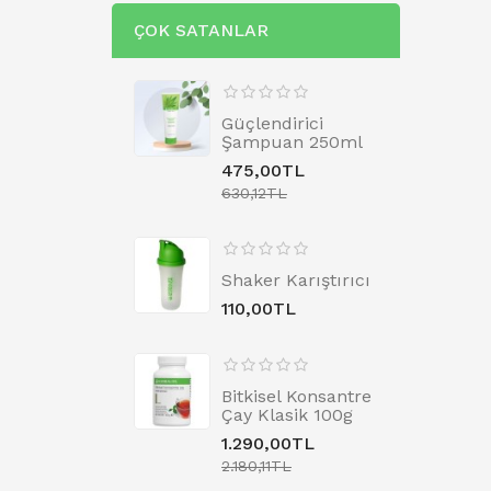
ÇOK SATANLAR
Güçlendirici
Şampuan 250ml
475,00TL
630,12TL
Shaker Karıştırıcı
110,00TL
Bitkisel Konsantre
Çay Klasik 100g
1.290,00TL
2.180,11TL