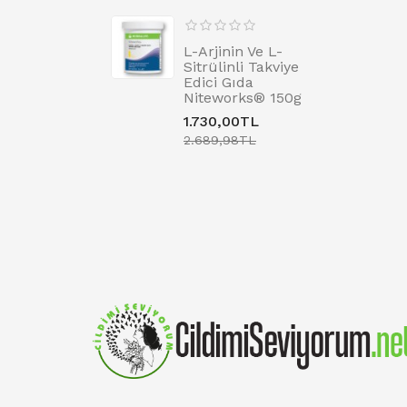
L-Arjinin Ve L-
Sitrülinli Takviye
Edici Gıda
Niteworks® 150g
1.730,00TL
2.689,98TL