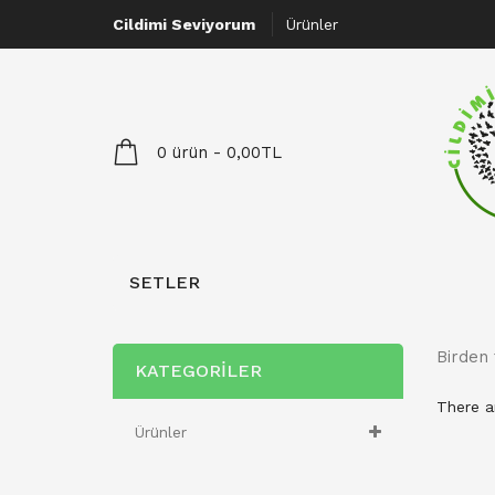
Cildimi Seviyorum
Ürünler
0 ürün - 0,00TL
SETLER
Birden 
KATEGORILER
There ar
Ürünler