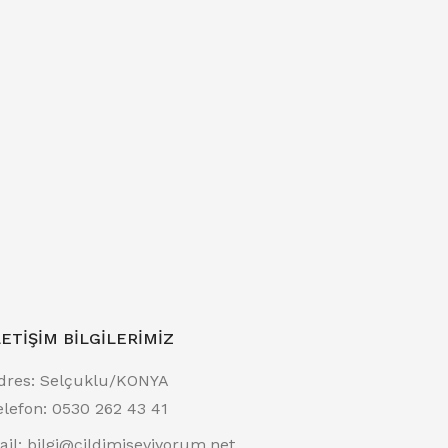
LETIŞIM BILGILERIMIZ
dres:
Selçuklu/KONYA
elefon:
0530 262 43 41
ail:
bilgi@cildimiseviyorum.net