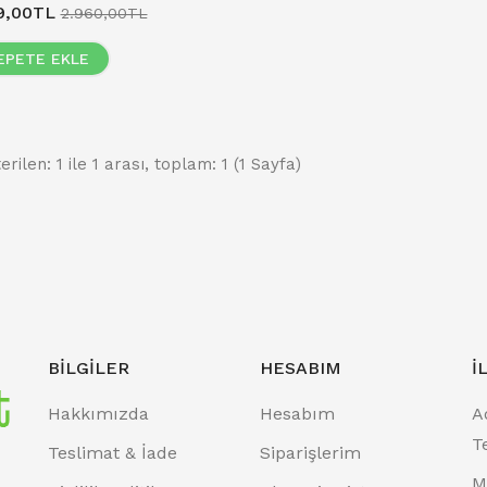
99,00TL
2.960,00TL
EPETE EKLE
erilen: 1 ile 1 arası, toplam: 1 (1 Sayfa)
BILGILER
HESABIM
İ
Hakkımızda
Hesabım
A
T
Teslimat & İade
Siparişlerim
M