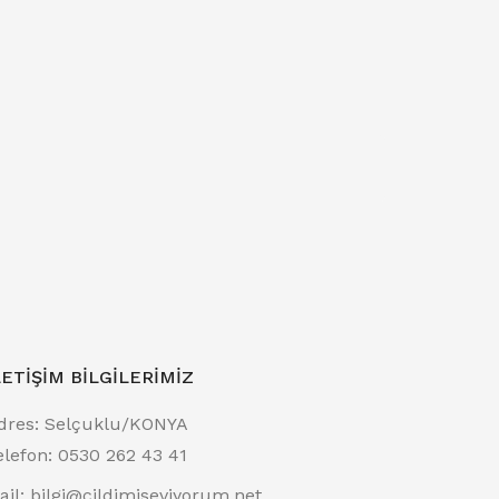
LETIŞIM BILGILERIMIZ
dres:
Selçuklu/KONYA
elefon:
0530 262 43 41
ail:
bilgi@cildimiseviyorum.net