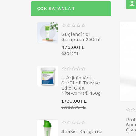
ÇOK SATANLAR
Güçlendirici
Şampuan 250ml
475,00TL
630,12TL
L-Arjinin Ve L-
Sitrülinli Takviye
Edici Gıda
Niteworks® 150g
1.730,00TL
2.689,98TL
Prot
Spo
Çiko
Shaker Karıştırıcı