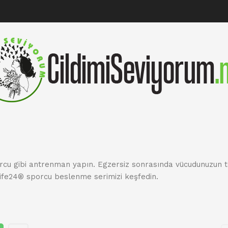
orcu gibi antrenman yapın. Egzersiz sonrasında vücudunuzun 
ife24® sporcu beslenme serimizi keşfedin.