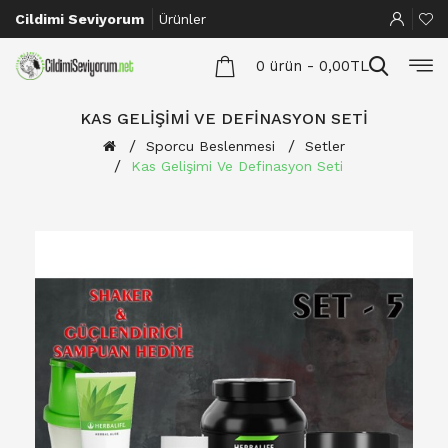
Cildimi Seviyorum
Ürünler
0 ürün - 0,00TL
KAS GELIŞIMI VE DEFINASYON SETI
Sporcu Beslenmesi
Setler
Kas Gelişimi Ve Definasyon Seti