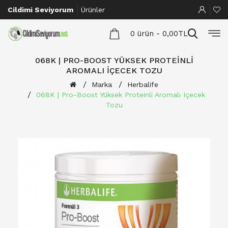
Cildimi Seviyorum
Ürünler
0 ürün - 0,00TL
068K | PRO-BOOST YÜKSEK PROTEINLI
AROMALI IÇECEK TOZU
Marka
Herbalife
068K | Pro-Boost Yüksek Proteinli Aromalı Içecek
Tozu