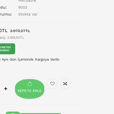
Herbalife
du:
9002
urumu:
Stokta var
00TL
3.973,27TL
ariç: 3.199,00TL
z Aynı Gün İçerisinde Kargoya Verilir.
SEPETE EKLE