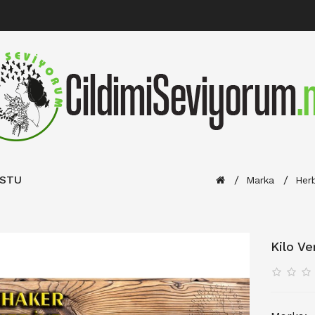
OSTU
Marka
Herb
Kilo V