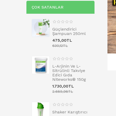
ÇOK SATANLAR
Güçlendirici
Şampuan 250ml
475,00TL
630,12TL
L-Arjinin Ve L-
Sitrülinli Takviye
Edici Gıda
Niteworks® 150g
1.730,00TL
2.689,98TL
Shaker Karıştırıcı