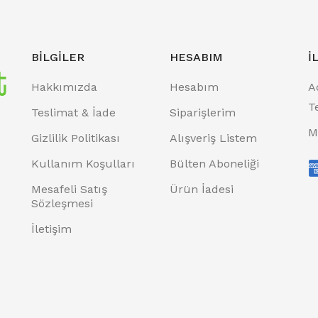
BILGILER
HESABIM
İ
Hakkımızda
Hesabım
A
T
Teslimat & İade
Siparişlerim
M
Gizlilik Politikası
Alışveriş Listem
Kullanım Koşulları
Bülten Aboneliği
Mesafeli Satış
Ürün İadesi
Sözleşmesi
İletişim