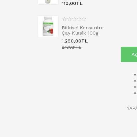
110,00TL
Bitkisel Konsantre
Çay Klasik 100g
1.290,00TL
2.180,11TL
Aç
Not
YAP