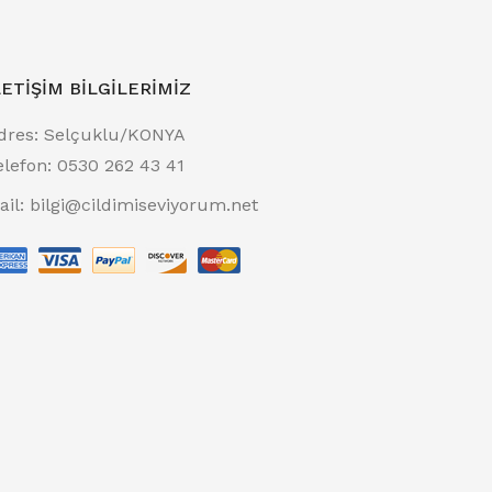
LETIŞIM BILGILERIMIZ
dres:
Selçuklu/KONYA
elefon:
0530 262 43 41
ail:
bilgi@cildimiseviyorum.net