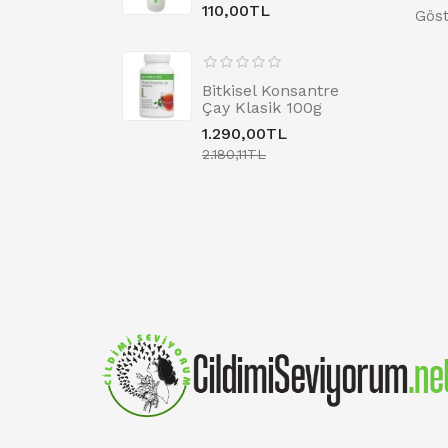
110,00TL
Göst
Bitkisel Konsantre
Çay Klasik 100g
1.290,00TL
2.180,11TL