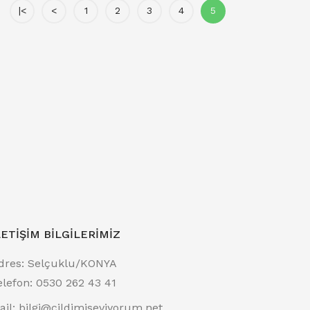
|<
<
1
2
3
4
5
LETIŞIM BILGILERIMIZ
dres:
Selçuklu/KONYA
elefon:
0530 262 43 41
ail:
bilgi@cildimiseviyorum.net