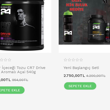
 İçeceği Tozu CR7 Drive
Yeni Başlangıç Seti
 Aromalı Açai 540g
2.750,00TL
4.200,00TL
,00TL
954,00TL
SEPETE EKLE
EPETE EKLE