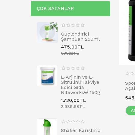
ÇOK SATANLAR
Güçlendirici
Şampuan 250ml
475,00TL
630,12TL
L-Arjinin Ve L-
Sitrülinli Takviye
Spor
Edici Gıda
Açai
Niteworks® 150g
545
1.730,00TL
2.689,98TL
S
Shaker Karıştırıcı