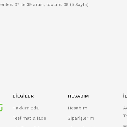
erilen: 37 ile 39 arası, toplam: 39 (5 Sayfa)
BILGILER
HESABIM
İ
Hakkımızda
Hesabım
A
T
Teslimat & İade
Siparişlerim
M