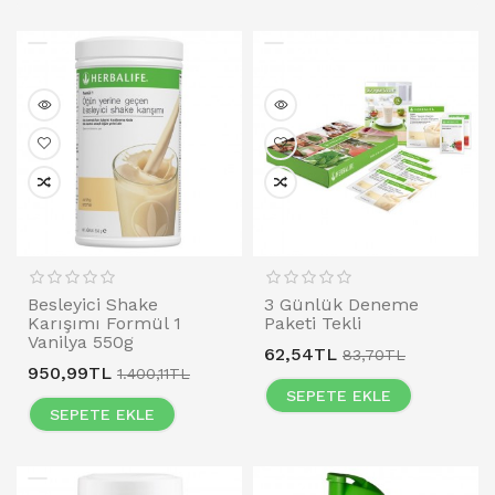
Besleyici Shake
3 Günlük Deneme
Karışımı Formül 1
Paketi Tekli
Vanilya 550g
62,54TL
83,70TL
950,99TL
1.400,11TL
SEPETE EKLE
SEPETE EKLE