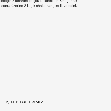
leceğiniz tasarımı ile çok kullanışlıdır. Bir öğünlük
 sonra üzerine 2 kaşık shake karışımı ilave ediniz
.
LETIŞIM BILGILERIMIZ