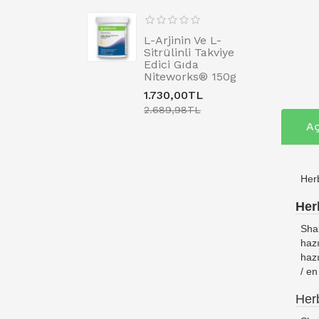
L-Arjinin Ve L-
Sitrülinli Takviye
Edici Gıda
Niteworks® 150g
1.730,00TL
2.689,98TL
Aç
Herb
Her
Shak
hazı
hazı
/ en
Herb