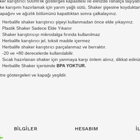
er karıştırıcı 500ml'lik göstergeli kapasitesi ve elinizde rahatça taşıyabi
e karışımı hazırlamak için yarım yağlı sütü, Shaker şişesine koyduktan
apağını ve ağızlık bölümünü kapattıktan sonra çalkalayınız.
Herbalife shaker karıştırıcı şişeyi kullanmadan önce elde yıkayınız.
Plastik Shaker Sadece Elde Yıkanır
Shaker karıştırıcıyı mikrodalga fırında kullanılmaz
Herbalife karıştırıcı jel, toksit madde içermez
Herbalife shaker karıştırıcı parçalanmaz ve berraktır.
-20 ve +80 derecelerde kullanılabilir.
Sıcak hazırlanan shaker için yanmaya karşı önlem alınız, dikkat ediniz
Herbalife Shaker içerisinde
BPA YOKTUR.
litre göstergeleri ve kapağı yeşildir.
BILGILER
HESABIM
İ