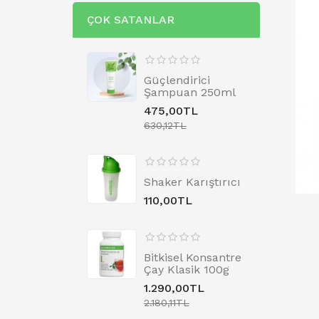
ÇOK SATANLAR
Güçlendirici
Şampuan 250ml
475,00TL
630,12TL
Shaker Karıştırıcı
110,00TL
Bitkisel Konsantre
Çay Klasik 100g
1.290,00TL
2.180,11TL