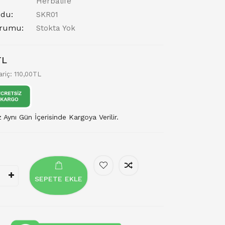
Herbalife
du:
SKR01
urumu:
Stokta Yok
TL
ariç: 110,00TL
z Aynı Gün İçerisinde Kargoya Verilir.
SEPETE EKLE