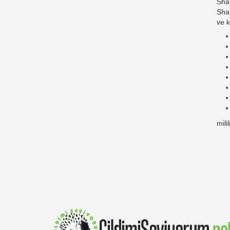
Shak
Shak
ve k
mili